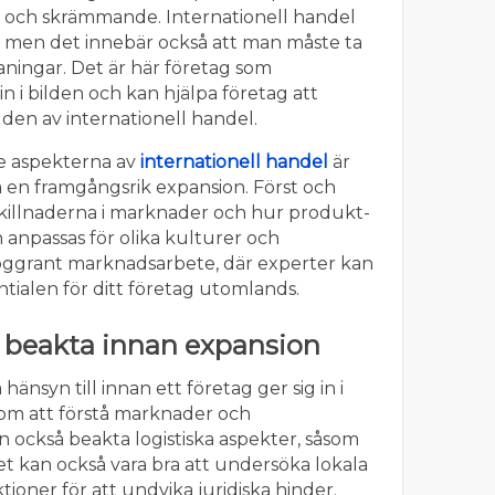
och skrämmande. Internationell handel
men det innebär också att man måste ta
ningar. Det är här företag som
 i bilden och kan hjälpa företag att
den av internationell handel.
e aspekterna av
internationell handel
är
a en framgångsrik expansion. Först och
killnaderna i marknader och hur produkt-
anpassas för olika kulturer och
noggrant marknadsarbete, där experter kan
entialen för ditt företag utomlands.
tt beakta innan expansion
 hänsyn till innan ett företag ger sig in i
tom att förstå marknader och
också beakta logistiska aspekter, såsom
et kan också vara bra att undersöka lokala
tioner för att undvika juridiska hinder.