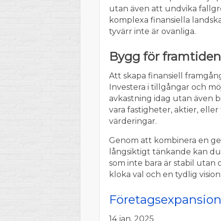
utan även att undvika fallgro
komplexa finansiella landska
tyvärr inte är ovanliga.
Bygg för framtiden
Att skapa finansiell framgån
Investera i tillgångar och m
avkastning idag utan även bid
vara fastigheter, aktier, ell
värderingar.
Genom att kombinera en gen
långsiktigt tänkande kan du 
som inte bara är stabil utan
kloka val och en tydlig vision
Företagsexpansion 
14 jan. 2025