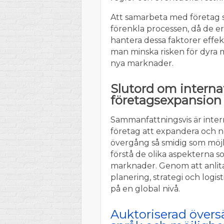
Att samarbeta med företag
förenkla processen, då de er
hantera dessa faktorer effek
man minska risken för dyra m
nya marknader.
Slutord om interna
företagsexpansion
Sammanfattningsvis är intern
företag att expandera och n
övergång så smidig som möjlig
förstå de olika aspekterna 
marknader. Genom att anlita
planering, strategi och logi
på en global nivå.
Auktoriserad övers