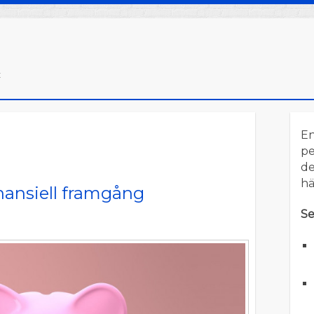
t
E
pe
de
hä
inansiell framgång
Se