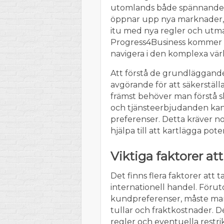
utomlands både spännande 
öppnar upp nya marknader, 
itu med nya regler och utma
Progress4Business kommer in
navigera i den komplexa värl
Att förstå de grundläggand
avgörande för att säkerställ
främst behöver man förstå s
och tjänsteerbjudanden kan 
preferenser. Detta kräver 
hjälpa till att kartlägga pot
Viktiga faktorer a
Det finns flera faktorer att ta
internationell handel. Föru
kundpreferenser, måste man 
tullar och fraktkostnader. D
regler och eventuella restrik