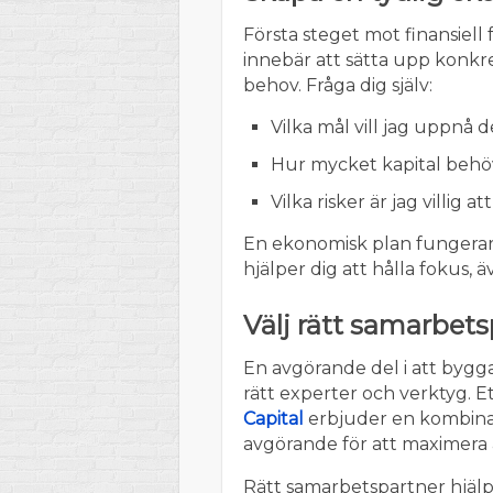
Första steget mot finansiell 
innebär att sätta upp konkre
behov. Fråga dig själv:
Vilka mål vill jag uppnå 
Hur mycket kapital behöv
Vilka risker är jag villig a
En ekonomisk plan fungerar
hjälper dig att hålla fokus
Välj rätt samarbet
En avgörande del i att bygg
rätt experter och verktyg. E
Capital
erbjuder en kombinati
avgörande för att maximera 
Rätt samarbetspartner hjälpe