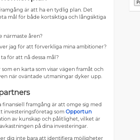
framgång är att ha en tydlig plan. Det
ta mål för både kortsiktiga och långsiktiga
de närmaste åren?
er jag för att förverkliga mina ambitioner?
tt ta för att nå dessa mål?
 som en karta som visar vägen framåt och
, även när oväntade utmaningar dyker upp.
spartners
a finansiell framgång är att omge sig med
tt investeringsföretag som
Opportun
on av kunskap och pålitlighet, vilket är
avkastningen på dina investeringar.
r dig inte bara att identifiera möjligheter